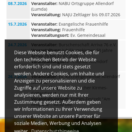
08.7.2026
Veranstalter:
NABU Ortsgruppe Allendorf
(Lumda)
Veranstaltung:
NAJU Zeltlager bis 09.07.2026
15.7.2026
Veranstalter:
Evangelische Frauenhilfe
Veranstaltung:
Frauenhilfe
Veranstaltungsort:
Ev. Gemeindesaal
24.7.2026
Veranstalter:
Burschenschaft Arriva 76 e.V.
Veranstaltung:
Jubiläumskirmes 50 Jahre
Diese Website benutzt Cookies, die für
Arriva 76 bis 27.07.2026
den technischen Betrieb der Website
Veranstaltungsort:
Festplatz Allendorf
erforderlich sind und stets gesetzt
(Lumda)
werden. Andere Cookies, um Inhalte und
26.7.2026
Veranstalter:
Ev. Kirchengemeinde Allendorf
Anzeigen zu personalisieren und die
(Lumda)
Zugriffe auf unsere Website zu
Veranstaltung:
Ökumenischer Kirmes-
Gottesdienst
analysieren, werden nur mit Ihrer
Veranstaltungsort:
Kirmes-Festzelt "Am
Zustimmung gesetzt. Außerdem geben
Festplatz", 10:30 Uhr
wir Informationen zu Ihrer Verwendung
unserer Website an unsere Partner für
soziale Medien, Werbung und Analysen
weiter.
Datenschutzhinweise