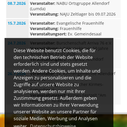
08.7.2026
Veranstalter:
NABU Ortsgruppe Allendorf
(Lumda)
Veranstaltung:
NAJU Zeltlager bis 09.07.2026
15.7.2026
Veranstalter:
Evangelische Frauenhilfe
Veranstaltung:
Frauenhilfe
Veranstaltungsort:
Ev. Gemeindesaal
24.7.2026
Veranstalter:
Burschenschaft Arriva 76 e.V.
Veranstaltung:
Jubiläumskirmes 50 Jahre
Diese Website benutzt Cookies, die für
Arriva 76 bis 27.07.2026
den technischen Betrieb der Website
Veranstaltungsort:
Festplatz Allendorf
erforderlich sind und stets gesetzt
(Lumda)
werden. Andere Cookies, um Inhalte und
26.7.2026
Veranstalter:
Ev. Kirchengemeinde Allendorf
Anzeigen zu personalisieren und die
(Lumda)
Zugriffe auf unsere Website zu
Veranstaltung:
Ökumenischer Kirmes-
Gottesdienst
analysieren, werden nur mit Ihrer
Veranstaltungsort:
Kirmes-Festzelt "Am
Zustimmung gesetzt. Außerdem geben
Festplatz", 10:30 Uhr
wir Informationen zu Ihrer Verwendung
unserer Website an unsere Partner für
soziale Medien, Werbung und Analysen
weiter.
Datenschutzhinweise