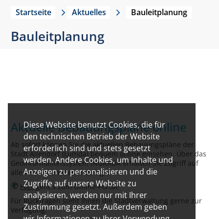
Startseite
Aktuelles
Bauleitplanung
Bauleitplanung
Aktuelle Bebauungspläne online
Diese Website benutzt Cookies, die für
den technischen Betrieb der Website
Ab sofort können Sie die aktuellen Bebauungspläne der
erforderlich sind und stets gesetzt
Stadt Allendorf (Lumda) bequem online einsehen. Über das
werden. Andere Cookies, um Inhalte und
Geoinformationssystem INGRADA erhalten Sie Zugriff auf
Anzeigen zu personalisieren und die
alle relevanten Planunterlagen.
Zugriffe auf unsere Website zu
Hier
geht´s zum Online-Portal!
analysieren, werden nur mit Ihrer
Für Rückfragen steht Ihnen die Stadtverwaltung gerne zur
Zustimmung gesetzt. Außerdem geben
Verfügung.
wir Informationen zu Ihrer Verwendung