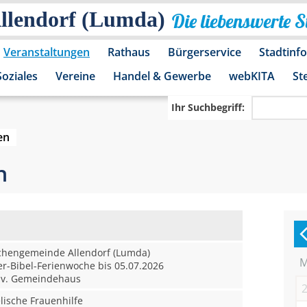
Allendorf (Lumda)
Die liebenswerte 
Veranstaltungen
Rathaus
Bürgerservice
Stadtinf
Soziales
Vereine
Handel & Gewerbe
webKITA
St
Ihr Suchbegriff:
en
n
rchengemeinde Allendorf (Lumda)
r-Bibel-Ferienwoche bis 05.07.2026
v. Gemeindehaus
ische Frauenhilfe