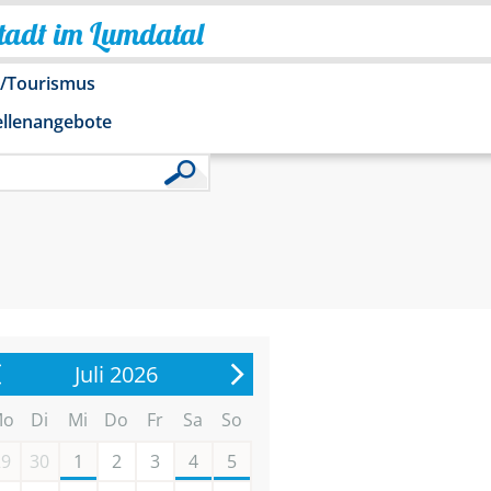
Stadt im Lumdatal
o/Tourismus
ellenangebote
Juli 2026
Mo
Di
Mi
Do
Fr
Sa
So
29
30
1
2
3
4
5