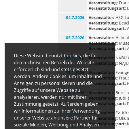
Veranstaltung:
Fraue
Veranstaltungsort:
E
04.7.2026
Veranstalter:
HSG Lu
Veranstaltung:
Beach
Veranstaltungsort:
A
05.7.2026
Veranstalter:
Heimat-
Veranstaltung:
Museu
Veranstaltungsort:
A
Diese Website benutzt Cookies, die für
08.7.2026
Veranstalter:
NABU O
den technischen Betrieb der Website
Veranstaltung:
NAJU 
erforderlich sind und stets gesetzt
15.7.2026
Veranstalter:
Evangel
werden. Andere Cookies, um Inhalte und
Veranstaltung:
Fraue
Anzeigen zu personalisieren und die
Veranstaltungsort:
E
Zugriffe auf unsere Website zu
24.7.2026
Veranstalter:
Bursche
analysieren, werden nur mit Ihrer
Veranstaltung:
Jubil
Veranstaltungsort:
F
Zustimmung gesetzt. Außerdem geben
wir Informationen zu Ihrer Verwendung
26.7.2026
Veranstalter:
Ev. Ki
unserer Website an unsere Partner für
Veranstaltung:
Ökume
Veranstaltungsort:
K
soziale Medien, Werbung und Analysen