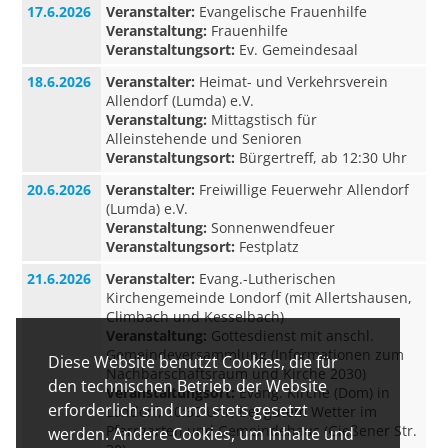
17.6.2026
Veranstalter:
Evangelische Frauenhilfe
Veranstaltung:
Frauenhilfe
Veranstaltungsort:
Ev. Gemeindesaal
18.6.2026
Veranstalter:
Heimat- und Verkehrsverein
Allendorf (Lumda) e.V.
Veranstaltung:
Mittagstisch für
Alleinstehende und Senioren
Veranstaltungsort:
Bürgertreff, ab 12:30 Uhr
20.6.2026
Veranstalter:
Freiwillige Feuerwehr Allendorf
(Lumda) e.V.
Veranstaltung:
Sonnenwendfeuer
Veranstaltungsort:
Festplatz
21.6.2026
Veranstalter:
Evang.-Lutherischen
Kirchengemeinde Londorf (mit Allertshausen,
Climbach und Kesselbach)
Veranstaltung:
Gottesdienst mit anschl.
Gemeindeversammlung (Informationen zum
Diese Website benutzt Cookies, die für
Nachbarschaftsraum und Kirche 2030)
den technischen Betrieb der Website
Veranstaltungsort:
Evang. Kirche (Dom) in
erforderlich sind und stets gesetzt
Londorf, 10:30 Uhr; bei gutem Wetter im
Pfarrgarten und Gemeindehaus (Gießener Str.
werden. Andere Cookies, um Inhalte und