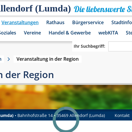
Allendorf (Lumda)
Die liebenswerte 
Veranstaltungen
Rathaus
Bürgerservice
Stadtinf
Soziales
Vereine
Handel & Gewerbe
webKITA
St
Ihr Suchbegriff:
n
Veranstaltung in der Region
n der Region
(Lumda)
• Bahnhofstraße 14 • 35469 Allendorf (Lumda)
Kontakt