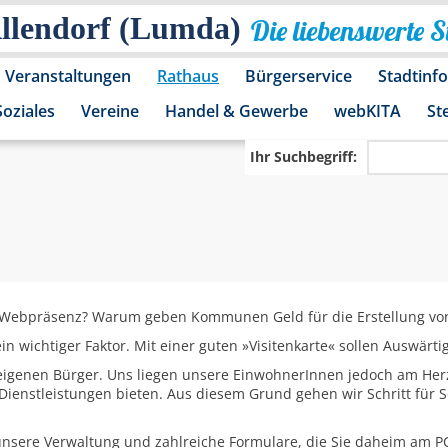
Allendorf (Lumda)
Die liebenswerte 
Veranstaltungen
Rathaus
Bürgerservice
Stadtinf
Soziales
Vereine
Handel & Gewerbe
webKITA
St
Ihr Suchbegriff:
 Webpräsenz? Warum geben Kommunen Geld für die Erstellung vo
ein wichtiger Faktor. Mit einer guten »Visitenkarte« sollen Auswär
 eigenen Bürger. Uns liegen unsere EinwohnerInnen jedoch am Her
ienstleistungen bieten. Aus diesem Grund gehen wir Schritt für S
unsere Verwaltung und zahlreiche Formulare, die Sie daheim am PC