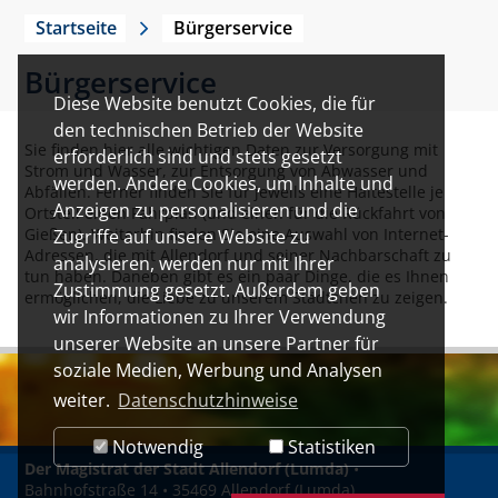
Startseite
Bürgerservice
Bürgerservice
Diese Website benutzt Cookies, die für
den technischen Betrieb der Website
Sie finden hier alle wichtigen Daten zur Versorgung mit
erforderlich sind und stets gesetzt
Strom und Wasser, zur Entsorgung von Abwasser und
werden. Andere Cookies, um Inhalte und
Abfällen. Ferner finden Sie für jeweils eine Haltestelle je
Anzeigen zu personalisieren und die
Ortsteil einen Fahrplan (und einen für die Rückfahrt von
Gießen). Weiterhin finden Sie eine Auswahl von Internet-
Zugriffe auf unsere Website zu
Adressen, die mit Allendorf und seiner Nachbarschaft zu
analysieren, werden nur mit Ihrer
tun haben. Daneben gibt es ein paar Dinge, die es Ihnen
Zustimmung gesetzt. Außerdem geben
ermöglichen, die Liebe zu unserem Städtchen zu zeigen.
wir Informationen zu Ihrer Verwendung
unserer Website an unsere Partner für
soziale Medien, Werbung und Analysen
weiter.
Datenschutzhinweise
Notwendig
Statistiken
Der Magistrat der Stadt Allendorf (Lumda)
•
Bahnhofstraße 14 • 35469 Allendorf (Lumda)