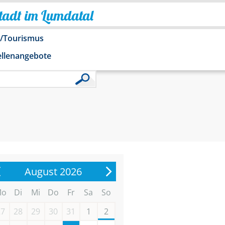
Stadt im Lumdatal
o/Tourismus
ellenangebote
August 2026
Mo
Di
Mi
Do
Fr
Sa
So
27
28
29
30
31
1
2