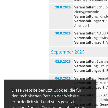
28.8.2026
Veranstalter:
Schulb
Zionsgemeinde
Veranstaltung:
Kinde
Veranstaltungsort:
S
Allendorf
30.8.2026
Veranstalter:
NABU O
Veranstaltung:
Zwits
Veranstaltungsort:
V
September 2026
02.9.2026
Veranstalter:
Evangel
Veranstaltung:
Fraue
Veranstaltungsort:
E
06.9.2026
Veranstalter:
Heimat-
Veranstaltung:
Museu
Veranstaltungsort:
A
Diese Website benutzt Cookies, die für
06.9.2026
Veranstalter:
Ev.-Lut
den technischen Betrieb der Website
Allertshausen, Clim
erforderlich sind und stets gesetzt
Veranstaltung:
Geme
werden. Andere Cookies, um Inhalte und