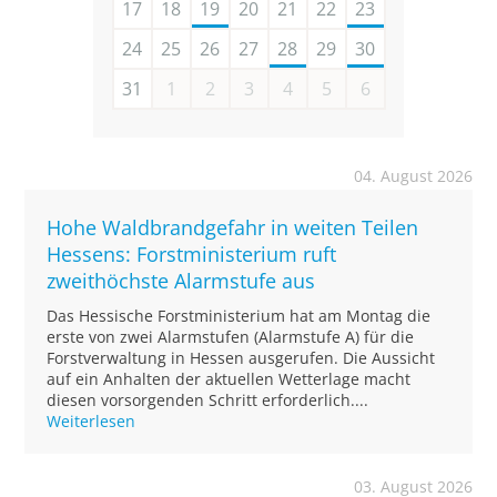
17
18
19
20
21
22
23
24
25
26
27
28
29
30
31
1
2
3
4
5
6
04. August 2026
Hohe Waldbrandgefahr in weiten Teilen
Hessens: Forstministerium ruft
zweithöchste Alarmstufe aus
Das Hessische Forstministerium hat am Montag die
erste von zwei Alarmstufen (Alarmstufe A) für die
Forstverwaltung in Hessen ausgerufen. Die Aussicht
auf ein Anhalten der aktuellen Wetterlage macht
diesen vorsorgenden Schritt erforderlich....
Weiterlesen
03. August 2026