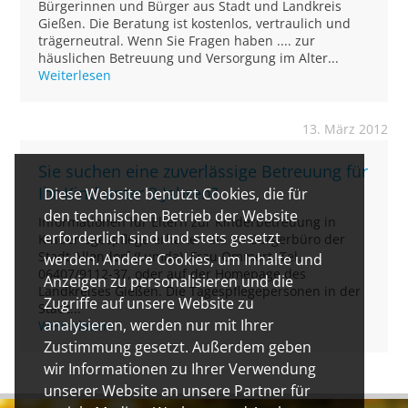
Bürgerinnen und Bürger aus Stadt und Landkreis
Gießen. Die Beratung ist kostenlos, vertraulich und
trägerneutral. Wenn Sie Fragen haben .... zur
häuslichen Betreuung und Versorgung im Alter...
Weiterlesen
13. März 2012
Sie suchen eine zuverlässige Betreuung für
Ihr Kind unter 3 Jahren?
Diese Website benutzt Cookies, die für
den technischen Betrieb der Website
Informationen für Eltern zur Kinderbetreuung in
erforderlich sind und stets gesetzt
Kindertagespflege erhalten Sie im Bürgerbüro der
Stadt Allendorf (Lumda), Frau Ommert, Tel.
werden. Andere Cookies, um Inhalte und
06407/9112-37, oder auf der Homepage des
Anzeigen zu personalisieren und die
Landkreises Gießen. Die Tagespflegepersonen in der
Zugriffe auf unsere Website zu
Stadt...
analysieren, werden nur mit Ihrer
Weiterlesen
Zustimmung gesetzt. Außerdem geben
wir Informationen zu Ihrer Verwendung
unserer Website an unsere Partner für