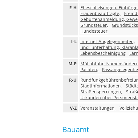
E-H
Eheschließungen, Einbürg
Frauenbeauftragte,
Fremd
Geburtenanmeldung, Gewe
Grundsteuer,
Grundstücks
Hundesteuer
I-L
Internet-Angelegenheiten,
und -unterhaltung, Kläranl
Lebensbescheinigung
Lär
M-P
Müllabfuhr, Namensänder
Pachten,
Passangelegenhei
R-U
Rundfunkgebührenbefreiung,
Stadtinformationen,
Städt
Straßensperrungen,
Straß
Urkunden über Personenst
V-Z
Veranstaltungen,
Vollzieh
Bauamt