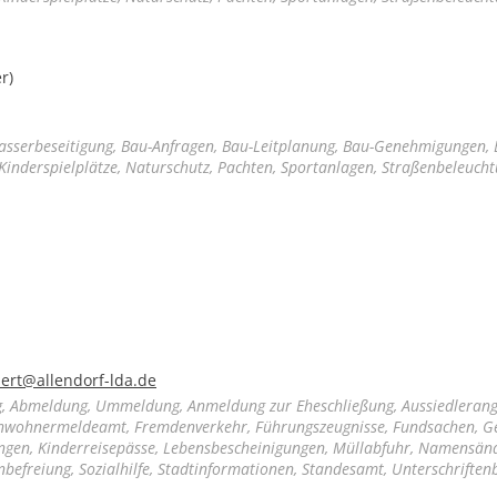
r)
sserbeseitigung, Bau-Anfragen, Bau-Leitplanung, Bau-Genehmigungen,
Kinderspielplätze, Naturschutz, Pachten, Sportanlagen, Straßenbeleuch
mert@allendorf-lda.de
, Abmeldung, Ummeldung, Anmeldung zur Eheschließung, Aussiedlerang
Einwohnermeldeamt, Fremdenverkehr, Führungszeugnisse, Fundsachen, 
gen, Kinderreisepässe, Lebensbescheinigungen, Müllabfuhr, Namensän
efreiung, Sozialhilfe, Stadtinformationen, Standesamt, Unterschrifte