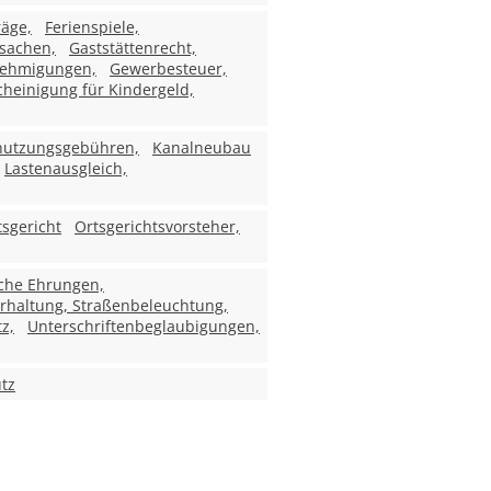
räge,
Ferienspiele,
sachen,
Gaststättenrecht,
ehmigungen,
Gewerbesteuer,
heinigung für Kindergeld,
enutzungsgebühren,
Kanalneubau
Lastenausgleich,
tsgericht
Ortsgerichtsvorsteher,
iche Ehrungen,
rhaltung, Straßenbeleuchtung,
z,
Unterschriftenbeglaubigungen,
tz