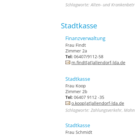
Schlagworte: Alten- und Krankenbet
Stadtkasse
Finanzverwaltung
Frau Findt
Zimmer 2a
Tel:
06407/9112-58
m.findt[at]allendorf-lda.de
Stadtkasse
Frau Koop
Zimmer 2b
Tel:
06407 9112 -35
o.koop[at]allendorf-lda.de
Schlagworte: Zahlungsverkehr, Mah
Stadtkasse
Frau Schmidt