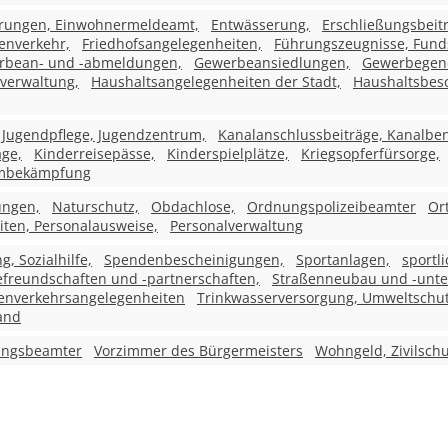
erungen, Einwohnermeldeamt,
Entwässerung,
Erschließungsbeit
enverkehr,
Friedhofsangelegenheiten,
Führungszeugnisse, Fund
rbean- und -abmeldungen,
Gewerbeansiedlungen,
Gewerbegen
verwaltung,
Haushaltsangelegenheiten der Stadt,
Haushaltsbesc
Jugendpflege, Jugendzentrum,
Kanalanschlussbeiträge, Kanalb
age,
Kinderreisepässe,
Kinderspielplätze,
Kriegsopferfürsorge,
mbekämpfung
ungen,
Naturschutz,
Obdachlose,
Ordnungspolizeibeamter
Or
ten, Personalausweise,
Personalverwaltung
 Sozialhilfe,
Spendenbescheinigungen,
Sportanlagen,
sportl
efreundschaften und -partnerschaften,
Straßenneubau und -unte
enverkehrsangelegenheiten
Trinkwasserversorgung, Umweltschut
and
ungsbeamter
Vorzimmer des Bürgermeisters
Wohngeld, Zivilschu