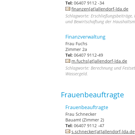
Tel:
06407 9112 -34
finanzen[at]allendorf-lda.de
Schlagworte: Erschließungsbeiträge, 
und Bewirtschaftung der Haushaltsmi
Finanzverwaltung
Frau Fuchs
Zimmer 2a
Tel:
06407 9112-49
m.fuchs[at]allendorf-lda.de
Schlagworte: Berechnung und Festse
Wassergeld.
Frauenbeauftragte
Frauenbeauftragte
Frau Schnecker
Bauamt (Zimmer 2)
Tel:
06407 9112 -47
s.schnecker[at]allendorf-lda.de