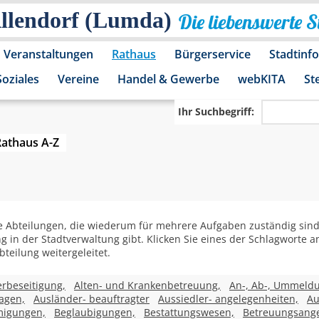
Allendorf (Lumda)
Die liebenswerte 
Veranstaltungen
Rathaus
Bürgerservice
Stadtinf
Soziales
Vereine
Handel & Gewerbe
webKITA
St
Ihr Suchbegriff:
Rathaus A-Z
 Abteilungen, die wiederum für mehrere Aufgaben zuständig sind. 
ng in der Stadtverwaltung gibt. Klicken Sie eines der Schlagworte
teilung weitergeleitet.
rbeseitigung,
Alten- und Krankenbetreuung,
An-, Ab-, Ummeld
agen,
Ausländer- beauftragter
Aussiedler- angelegenheiten,
Au
migungen,
Beglaubigungen,
Bestattungswesen,
Betreuungsange