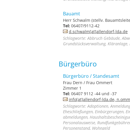
Bauamt
Herr Schwalm (stellv. Bauamtsleite
Tel:
06407/9112-42
d.schwalm[at]allendorf-lda.de
Schlagworte: Abbruch Gebäude, Abwa
Grundstücksverwaltung, Kläranlage, 
Bürgerbüro
Bürgerbüro / Standesamt
Frau Dern / Frau Ommert
Zimmer 1
Tel:
06407 9112 -44 und -37
info[at]allendorf-lda.de, n.om
Schlagworte: Adoptionen, Anmeldung
Eheschließungen, Einbürgerungen, 
abmeldungen, Haushaltsbescheinigun
Personalausweise, Rundfunkgebührenb
Personenstand, Wohngeld