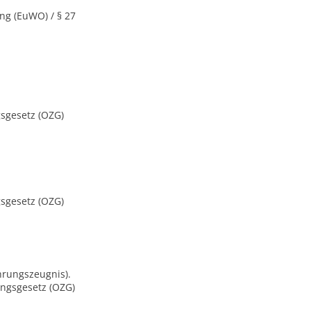
ung (EuWO) / § 27
ngsgesetz (OZG)
ngsgesetz (OZG)
hrungszeugnis).
gangsgesetz (OZG)