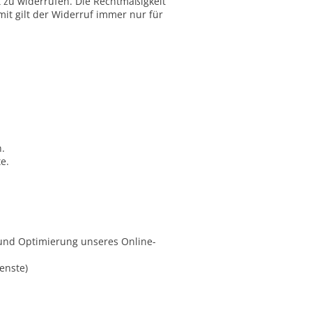
t zu widerrufen. Die Rechtmäßigkeit
mit gilt der Widerruf immer nur für
.
e.
 und Optimierung unseres Online-
ienste)