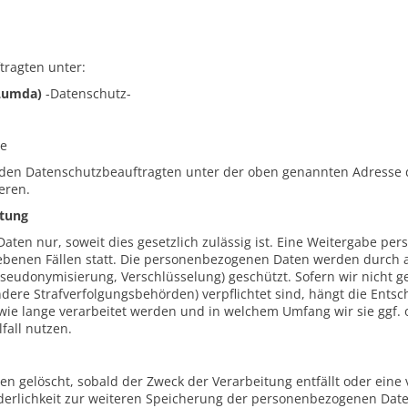
tragten unter:
(Lumda)
-Datenschutz-
de
, den Datenschutzbeauftragten unter der oben genannten Adresse 
eren.
itung
ten nur, soweit dies gesetzlich zulässig ist. Eine Weitergabe pe
riebenen Fällen statt. Die personenbezogenen Daten werden durc
eudonymisierung, Verschlüsselung) geschützt. Sofern wir nicht ge
ndere Strafverfolgungsbehörden) verpflichtet sind, hängt die Ents
e lange verarbeitet werden und in welchem Umfang wir sie ggf. o
fall nutzen.
 gelöscht, sobald der Zweck der Verarbeitung entfällt oder eine 
orderlichkeit zur weiteren Speicherung der personenbezogenen Dat