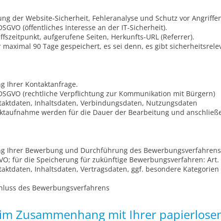
g der Website-Sicherheit, Fehleranalyse und Schutz vor Angriffen
e DSGVO (öffentliches Interesse an der IT-Sicherheit).
ffszeitpunkt, aufgerufene Seiten, Herkunfts-URL (Referrer).
aximal 90 Tage gespeichert, es sei denn, es gibt sicherheitsrelev
g Ihrer Kontaktanfrage.
 e DSGVO (rechtliche Verpflichtung zur Kommunikation mit Bürgern)
ktdaten, Inhaltsdaten, Verbindungsdaten, Nutzungsdaten
ktaufnahme werden für die Dauer der Bearbeitung und anschließ
g Ihrer Bewerbung und Durchführung des Bewerbungsverfahrens
VO; für die Speicherung für zukünftige Bewerbungsverfahren: Art. 6
ktdaten, Inhaltsdaten, Vertragsdaten, ggf. besondere Kategorien 
hluss des Bewerbungsverfahrens
im Zusammenhang mit Ihrer papierlose