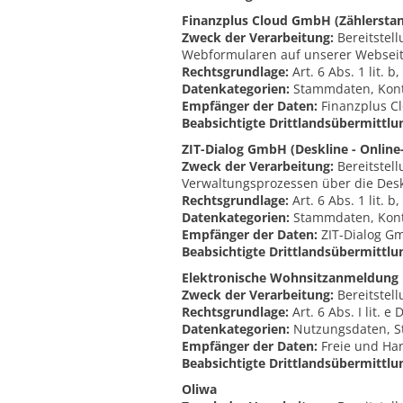
Finanzplus Cloud GmbH (Zählersta
Zweck der Verarbeitung:
Bereitstel
Webformularen auf unserer Webseit
Rechtsgrundlage:
Art. 6 Abs. 1 lit. 
Datenkategorien:
Stammdaten, Kont
Empfänger der Daten:
Finanzplus Cl
Beabsichtigte Drittlandsübermittlu
ZIT-Dialog GmbH (Deskline - Online
Zweck der Verarbeitung:
Bereitstel
Verwaltungsprozessen über die Desk
Rechtsgrundlage:
Art. 6 Abs. 1 lit. 
Datenkategorien:
Stammdaten, Kont
Empfänger der Daten:
ZIT-Dialog G
Beabsichtigte Drittlandsübermittlu
Elektronische Wohnsitzanmeldung
Zweck der Verarbeitung:
Bereitstel
Rechtsgrundlage:
Art. 6 Abs. I lit. 
Datenkategorien:
Nutzungsdaten, S
Empfänger der Daten:
Freie und Ha
Beabsichtigte Drittlandsübermittlu
Oliwa