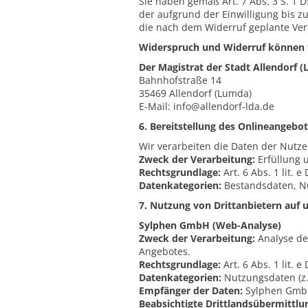
Sie haben gemäß Art. 7 Abs. 3 S. 1 
der aufgrund der Einwilligung bis z
die nach dem Widerruf geplante Vera
Widerspruch und Widerruf können fo
Der Magistrat der Stadt Allendorf 
Bahnhofstraße 14
35469 Allendorf (Lumda)
E-Mail: info@allendorf-lda.de
6. Bereitstellung des Onlineangeb
Wir verarbeiten die Daten der Nutze
Zweck der Verarbeitung:
Erfüllung u
Rechtsgrundlage:
Art. 6 Abs. 1 lit. 
Datenkategorien:
Bestandsdaten, N
7. Nutzung von Drittanbietern auf 
Sylphen GmbH (Web-Analyse)
Zweck der Verarbeitung:
Analyse de
Angebotes.
Rechtsgrundlage:
Art. 6 Abs. 1 lit. 
Datenkategorien:
Nutzungsdaten (z.B
Empfänger der Daten:
Sylphen GmbH,
Beabsichtigte Drittlandsübermittlu