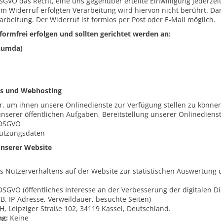
DSGVO das Recht, eine uns gegenüber erteilte Einwilligung jederzei
um Widerruf erfolgten Verarbeitung wird hiervon nicht berührt. Da
rbeitung. Der Widerruf ist formlos per Post oder E-Mail möglich.
rmfrei erfolgen und sollten gerichtet werden an:
(Lumda)
ots und Webhosting
r, um ihnen unsere Onlinedienste zur Verfügung stellen zu können
nserer öffentlichen Aufgaben, Bereitstellung unserer Onlinedienst
e DSGVO
utzungsdaten
unserer Website
s Nutzerverhaltens auf der Website zur statistischen Auswertung
e DSGVO (öffentliches Interesse an der Verbesserung der digitalen D
. IP-Adresse, Verweildauer, besuchte Seiten)
 Leipziger Straße 102, 34119 Kassel, Deutschland.
ng:
Keine