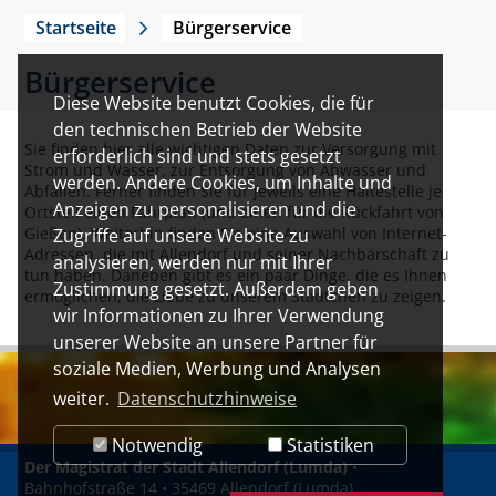
Startseite
Bürgerservice
Bürgerservice
Diese Website benutzt Cookies, die für
den technischen Betrieb der Website
Sie finden hier alle wichtigen Daten zur Versorgung mit
erforderlich sind und stets gesetzt
Strom und Wasser, zur Entsorgung von Abwasser und
werden. Andere Cookies, um Inhalte und
Abfällen. Ferner finden Sie für jeweils eine Haltestelle je
Anzeigen zu personalisieren und die
Ortsteil einen Fahrplan (und einen für die Rückfahrt von
Gießen). Weiterhin finden Sie eine Auswahl von Internet-
Zugriffe auf unsere Website zu
Adressen, die mit Allendorf und seiner Nachbarschaft zu
analysieren, werden nur mit Ihrer
tun haben. Daneben gibt es ein paar Dinge, die es Ihnen
Zustimmung gesetzt. Außerdem geben
ermöglichen, die Liebe zu unserem Städtchen zu zeigen.
wir Informationen zu Ihrer Verwendung
unserer Website an unsere Partner für
soziale Medien, Werbung und Analysen
weiter.
Datenschutzhinweise
Notwendig
Statistiken
Der Magistrat der Stadt Allendorf (Lumda)
•
Bahnhofstraße 14 • 35469 Allendorf (Lumda)