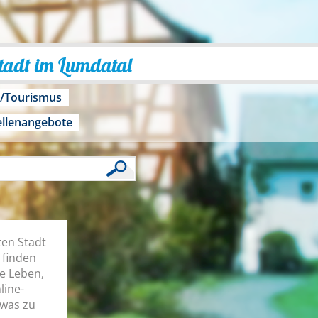
Stadt im Lumdatal
o/Tourismus
ellenangebote
ten Stadt
 finden
he Leben,
line-
twas zu