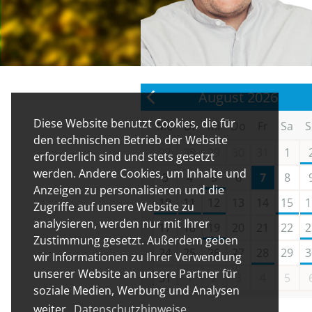
August 2026
Diese Website benutzt Cookies, die für
Mo
Di
Mi
Do
Fr
Sa
S
den technischen Betrieb der Website
27
28
29
30
31
1
erforderlich sind und stets gesetzt
werden. Andere Cookies, um Inhalte und
3
4
5
6
7
8
Anzeigen zu personalisieren und die
10
11
12
13
14
15
1
Zugriffe auf unsere Website zu
analysieren, werden nur mit Ihrer
17
18
19
20
21
22
2
Zustimmung gesetzt. Außerdem geben
24
25
26
27
28
29
3
wir Informationen zu Ihrer Verwendung
unserer Website an unsere Partner für
31
1
2
3
4
5
soziale Medien, Werbung und Analysen
weiter.
Datenschutzhinweise