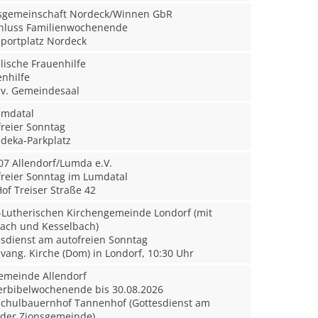
sgemeinschaft Nordeck/Winnen GbR
hluss Familienwochenende
portplatz Nordeck
ische Frauenhilfe
nhilfe
v. Gemeindesaal
mdatal
reier Sonntag
deka-Parkplatz
7 Allendorf/Lumda e.V.
reier Sonntag im Lumdatal
of Treiser Straße 42
-Lutherischen Kirchengemeinde Londorf (mit
bach und Kesselbach)
sdienst am autofreien Sonntag
vang. Kirche (Dom) in Londorf, 10:30 Uhr
emeinde Allendorf
rbibelwochenende bis 30.08.2026
chulbauernhof Tannenhof (Gottesdienst am
n der Zionsgemeinde)