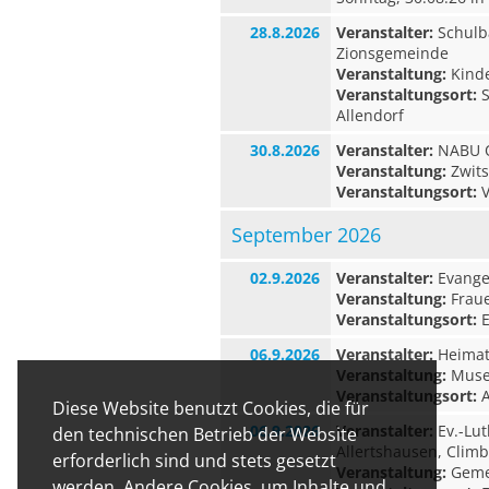
28.8.2026
Veranstalter:
Schulb
Zionsgemeinde
Veranstaltung:
Kinde
Veranstaltungsort:
S
Allendorf
30.8.2026
Veranstalter:
NABU O
Veranstaltung:
Zwits
Veranstaltungsort:
V
September 2026
02.9.2026
Veranstalter:
Evangel
Veranstaltung:
Fraue
Veranstaltungsort:
E
06.9.2026
Veranstalter:
Heimat-
Veranstaltung:
Museu
Veranstaltungsort:
A
Diese Website benutzt Cookies, die für
06.9.2026
Veranstalter:
Ev.-Lut
den technischen Betrieb der Website
Allertshausen, Clim
erforderlich sind und stets gesetzt
Veranstaltung:
Geme
werden. Andere Cookies, um Inhalte und