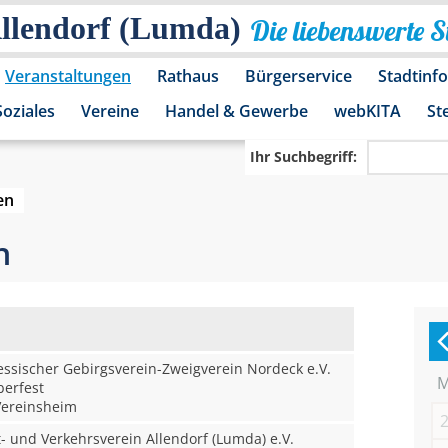
Allendorf (Lumda)
Die liebenswerte 
Veranstaltungen
Rathaus
Bürgerservice
Stadtinf
Soziales
Vereine
Handel & Gewerbe
webKITA
St
Ihr Suchbegriff:
en
n
sischer Gebirgsverein-Zweigverein Nordeck e.V.
erfest
ereinsheim
 und Verkehrsverein Allendorf (Lumda) e.V.