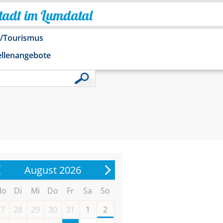
Stadt im Lumdatal
o/Tourismus
ellenangebote
August 2026
Mo
Di
Mi
Do
Fr
Sa
So
27
28
29
30
31
1
2