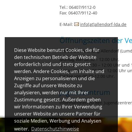
Tel.: 06407/9112-0
Fax: 06407/9112-40
E-Mail:
info[at]allendorf-lda.de
Öffnungszeiten der V
Diese Website benutzt Cookies, die für
Die Stadtverwaltung Allendorf (Lumda
den technischen Betrieb der Website
Montag von 08:30 – 12:00 Uhr,
erforderlich sind und stets gesetzt
Dienstag von 08:30 – 12:00 Uhr und 1
Donnerstag von 08:30 – 12:00 Uhr u
werden. Andere Cookies, um Inhalte und
Freitag von 08:30-12:00 Uhr.
Anzeigen zu personalisieren und die
Zugriffe auf unsere Website zu
Jugendzentrum
analysieren, werden nur mit Ihrer
Zustimmung gesetzt. Außerdem geben
Informationen zu den Jugendzentren
wir Informationen zu Ihrer Verwendung
unserer Website an unsere Partner für
soziale Medien, Werbung und Analysen
weiter.
Datenschutzhinweise