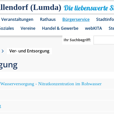
Allendorf (Lumda)
Die liebenswerte 
Veranstaltungen
Rathaus
Bürgerservice
Stadtinf
Soziales
Vereine
Handel & Gewerbe
webKITA
St
Ihr Suchbegriff:
Ver- und Entsorgung
rgung
Wasserversorgung - Nitratkonzentration im Rohwasser
g