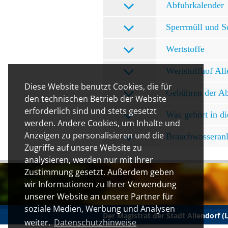
Abfuhrkalender
Sperrmüll und S
Wertstoffe
Wertstoffhof Al
Diese Website benutzt Cookies, die für
Gebühren der Abf
den technischen Betrieb der Website
erforderlich sind und stets gesetzt
Was gehört in di
werden. Andere Cookies, um Inhalte und
Anzeigen zu personalisieren und die
Brauchwasseranl
Zugriffe auf unsere Website zu
analysieren, werden nur mit Ihrer
Zustimmung gesetzt. Außerdem geben
wir Informationen zu Ihrer Verwendung
unserer Website an unsere Partner für
soziale Medien, Werbung und Analysen
Der Magistrat der Stadt Allendorf 
weiter.
Datenschutzhinweise