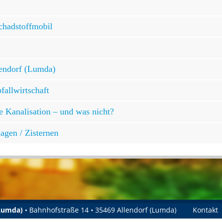
chadstoffmobil
lendorf (Lumda)
allwirtschaft
e Kanalisation – und was nicht?
agen / Zisternen
(Lumda)
• Bahnhofstraße 14 • 35469 Allendorf (Lumda)
Kontakt