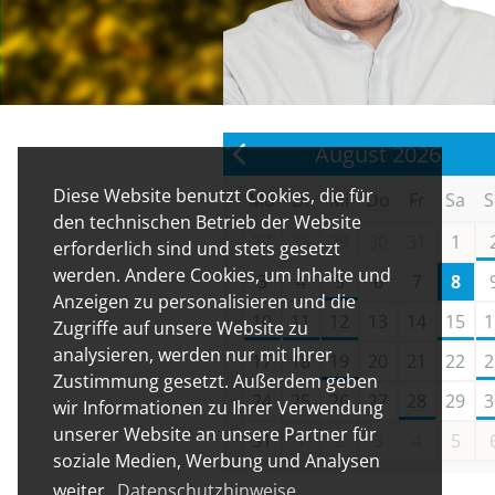
August 2026
Diese Website benutzt Cookies, die für
Mo
Di
Mi
Do
Fr
Sa
S
den technischen Betrieb der Website
27
28
29
30
31
1
erforderlich sind und stets gesetzt
werden. Andere Cookies, um Inhalte und
3
4
5
6
7
8
Anzeigen zu personalisieren und die
10
11
12
13
14
15
1
Zugriffe auf unsere Website zu
analysieren, werden nur mit Ihrer
17
18
19
20
21
22
2
Zustimmung gesetzt. Außerdem geben
24
25
26
27
28
29
3
wir Informationen zu Ihrer Verwendung
unserer Website an unsere Partner für
31
1
2
3
4
5
soziale Medien, Werbung und Analysen
weiter.
Datenschutzhinweise