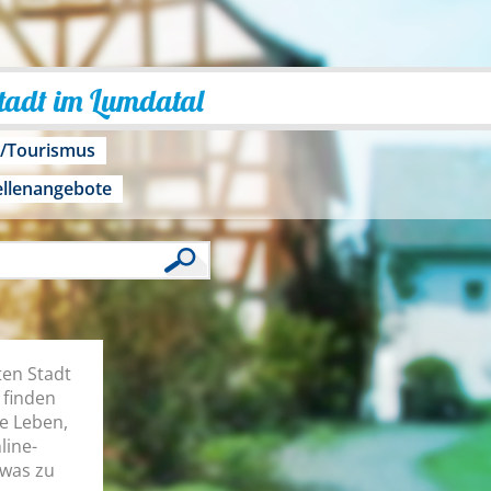
Stadt im Lumdatal
o/Tourismus
ellenangebote
ten Stadt
 finden
he Leben,
line-
twas zu