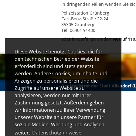
In dringenden Fällen wenden Sie sich
Polizeistation Grünberg
Carl-Benz-Straße 22-24
35305 Grünberg
Tel. 06401 91430
oder in Notfällen an den
Notruf 110
Diese Website benutzt Cookies, die für
den technischen Betrieb der Website
erforderlich sind und stets gesetzt
werden. Andere Cookies, um Inhalte und
Anzeigen zu personalisieren und die
Der Magistrat der Stadt Allendorf 
Zugriffe auf unsere Website zu
analysieren, werden nur mit Ihrer
Zustimmung gesetzt. Außerdem geben
wir Informationen zu Ihrer Verwendung
unserer Website an unsere Partner für
soziale Medien, Werbung und Analysen
weiter.
Datenschutzhinweise