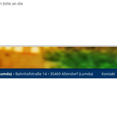
 bitte an die
.
(Lumda)
• Bahnhofstraße 14 • 35469 Allendorf (Lumda)
Kontakt