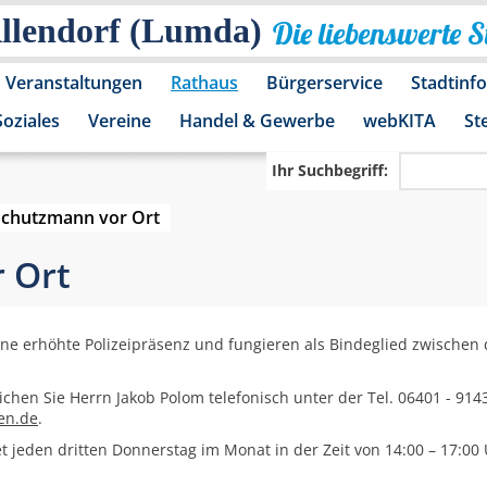
Allendorf (Lumda)
Die liebenswerte 
Veranstaltungen
Rathaus
Bürgerservice
Stadtinf
Soziales
Vereine
Handel & Gewerbe
webKITA
St
Ihr Suchbegriff:
Schutzmann vor Ort
 Ort
eine erhöhte Polizeipräsenz und fungieren als Bindeglied zwische
ichen Sie Herrn Jakob Polom telefonisch unter der Tel. 06401 - 91
en.de
.
t jeden dritten Donnerstag im Monat in der Zeit von 14:00 – 17:00