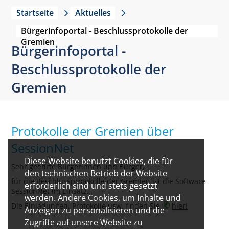
Startseite
Aktuelles
Bürgerinfoportal - Beschlussprotokolle der
Gremien
Bürgerinfoportal -
Beschlussprotokolle der
Gremien
Protokolle der Gremien über
SessionNet
Diese Website benutzt Cookies, die für
Sehr geehrte Bürgerinnen und Bürger,
den technischen Betrieb der Website
für die Beschlussprotokolle der Gremien ist die Software
erforderlich sind und stets gesetzt
SessionNet im Einsatz.
werden. Andere Cookies, um Inhalte und
Die Einladungen, Protokolle usw. finden Sie
hier!
Anzeigen zu personalisieren und die
Zugriffe auf unsere Website zu