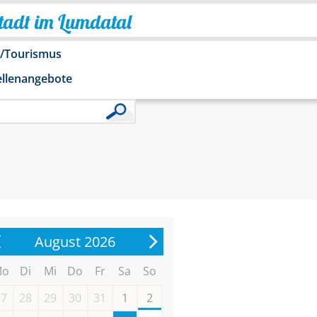
Stadt im Lumdatal
o/Tourismus
ellenangebote
August 2026
Mo
Di
Mi
Do
Fr
Sa
So
27
28
29
30
31
1
2