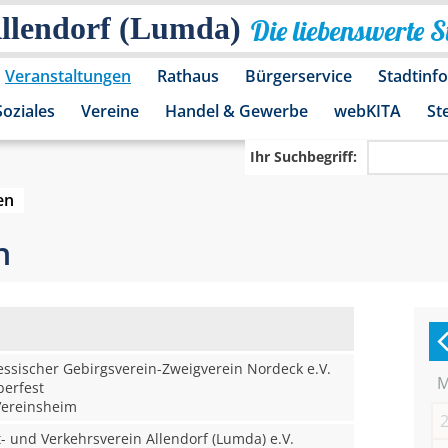
Allendorf (Lumda)
Die liebenswerte 
Veranstaltungen
Rathaus
Bürgerservice
Stadtinf
Soziales
Vereine
Handel & Gewerbe
webKITA
St
Ihr Suchbegriff:
en
n
sischer Gebirgsverein-Zweigverein Nordeck e.V.
erfest
ereinsheim
 und Verkehrsverein Allendorf (Lumda) e.V.