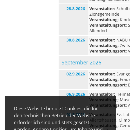
28.8.2026
Veranstalter:
Schulb
Zionsgemeinde
Veranstaltung:
Kinde
Veranstaltungsort:
S
Allendorf
30.8.2026
Veranstalter:
NABU O
Veranstaltung:
Zwits
Veranstaltungsort:
V
September 2026
02.9.2026
Veranstalter:
Evangel
Veranstaltung:
Fraue
Veranstaltungsort:
E
06.9.2026
Veranstalter:
Heimat-
Veranstaltung:
Museu
Veranstaltungsort:
A
Diese Website benutzt Cookies, die für
06.9.2026
Veranstalter:
Ev.-Lut
den technischen Betrieb der Website
Allertshausen, Clim
erforderlich sind und stets gesetzt
Veranstaltung:
Geme
werden. Andere Cookies, um Inhalte und