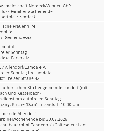
sgemeinschaft Nordeck/Winnen GbR
hluss Familienwochenende
portplatz Nordeck
ische Frauenhilfe
nhilfe
v. Gemeindesaal
mdatal
reier Sonntag
deka-Parkplatz
7 Allendorf/Lumda e.V.
reier Sonntag im Lumdatal
of Treiser Straße 42
-Lutherischen Kirchengemeinde Londorf (mit
bach und Kesselbach)
sdienst am autofreien Sonntag
vang. Kirche (Dom) in Londorf, 10:30 Uhr
emeinde Allendorf
rbibelwochenende bis 30.08.2026
chulbauernhof Tannenhof (Gottesdienst am
n der Zionsgemeinde)