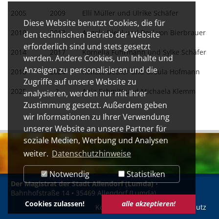
2005
2009
Elli Müller und Ulrike Schäfer
Diese Website benutzt Cookies, die für
2010
2013
Angela Diehl und Rosi von Bierbrauer
den technischen Betrieb der Website
erforderlich sind und stets gesetzt
2014
2017
Kornelia Fuhrmann und Sylke Schäfer
werden. Andere Cookies, um Inhalte und
Anzeigen zu personalisieren und die
2018
2024
Renate Becker und Ursula Hofmann
Zugriffe auf unsere Website zu
2025
?
Anja Schmitt und Michaela Klemm
analysieren, werden nur mit Ihrer
Zustimmung gesetzt. Außerdem geben
wir Informationen zu Ihrer Verwendung
unserer Website an unsere Partner für
soziale Medien, Werbung und Analysen
weiter.
Datenschutzhinweise
Notwendig
Statistiken
Der Magistrat der Stadt Allendorf (Lumda)
•
Bahnhofstraße 14 • 35469 Allendorf (Lumda)
Cookies zulassen!
alle akzeptieren!
Kontakt
Impressum
Datenschutz