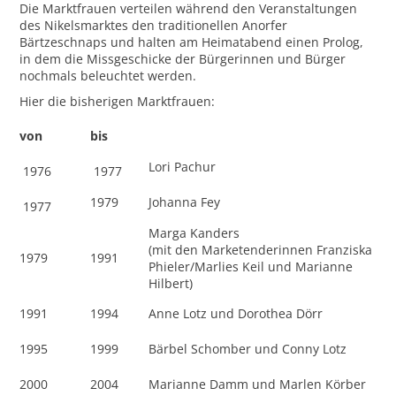
Die Marktfrauen verteilen während den Veranstaltungen
des Nikelsmarktes den traditionellen Anorfer
Bärtzeschnaps und halten am Heimatabend einen Prolog,
in dem die Missgeschicke der Bürgerinnen und Bürger
nochmals beleuchtet werden.
Hier die bisherigen Marktfrauen:
von
bis
Lori Pachur
1976
1977
1979
Johanna Fey
1977
Marga Kanders
(mit den Marketenderinnen Franziska
1979
1991
Phieler/Marlies Keil und Marianne
Hilbert)
1991
1994
Anne Lotz und Dorothea Dörr
1995
1999
Bärbel Schomber und Conny Lotz
2000
2004
Marianne Damm und Marlen Körber