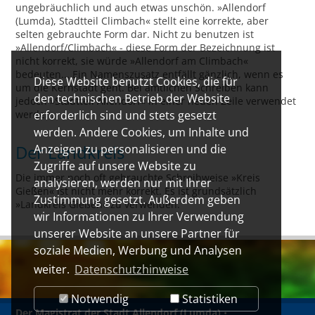
ungebräuchlich und auch etwas unschön. »Allendorf
(Lumda), Stadtteil Climbach« stellt eine korrekte, aber
selten gebrauchte Form dar. Nicht zu benutzen ist
»Allendorf/Climbach« - diese Form der Bezeichnung ist
nicht korrekt, sie würde »Allendorf am Climbach«
bedeuten... Ein Namenszusatz entfällt gänzlich, wenn es
Diese Website benutzt Cookies, die für
um die Kernstadt geht. Bei amtlichen Schreiben kann
den technischen Betrieb der Website
jedoch »Stadtteil Allendorf« in einer neuen Zeile verwendet
werden.
erforderlich sind und stets gesetzt
werden. Andere Cookies, um Inhalte und
Der Landkreis
Anzeigen zu personalisieren und die
Zugriffe auf unsere Website zu
Die immer noch oft gebrauchte Schreibweise »Kreis
analysieren, werden nur mit Ihrer
Gießen« ist nicht mehr korrekt. Es ist grundsätzlich
Zustimmung gesetzt. Außerdem geben
»Landkreis Gießen« zu verwenden.
wir Informationen zu Ihrer Verwendung
unserer Website an unsere Partner für
soziale Medien, Werbung und Analysen
weiter.
Datenschutzhinweise
Notwendig
Statistiken
Der Magistrat der Stadt Allendorf (Lumda)
•