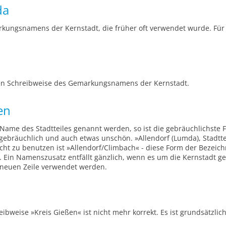
da
kungsnamens der Kernstadt, die früher oft verwendet wurde. Für d
en Schreibweise des Gemarkungsnamens der Kernstadt.
en
Name des Stadtteiles genannt werden, so ist die gebräuchlichste 
gebräuchlich und auch etwas unschön. »Allendorf (Lumda), Stadtteil
cht zu benutzen ist »Allendorf/Climbach« - diese Form der Bezeichn
 Ein Namenszusatz entfällt gänzlich, wenn es um die Kernstadt ge
er neuen Zeile verwendet werden.
ibweise »Kreis Gießen« ist nicht mehr korrekt. Es ist grundsätzli