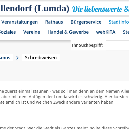
Allendorf (Lumda)
Die liebenswerte 
Veranstaltungen
Rathaus
Bürgerservice
Stadtinf
Soziales
Vereine
Handel & Gewerbe
webKITA
St
Ihr Suchbegriff:
ismus
Schreibweisen
he zuerst einmal staunen - was soll man denn an dem Namen Allen
em, aber mit dem Anfügen der Lumda wird es schwierig. Hier kursier
nte amtlich ist und welchen Zweck andere Varianten haben.
me der Stadt. Wer die Stadt als Ganzes meint, sollte diese Schrei