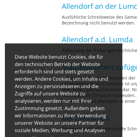
Allendorf an der Lum
Ausfühliche Schreibweise des Gemar
Bezeichnung nicht benutzt werden.
Allendorf a.d. Lumda
Abkürzung der früher gebräuchlich
Diese Website benutzt Cookies, die für
den technischen Betrieb der Website
Stadtteilnamen zufüg
erforderlich sind und stets gesetzt
Soll zusätzlich zum Stadtnamen der 
werden. Andere Cookies, um Inhalte und
»Allendorf (Lumda)-Climbach« ist un
Anzeigen zu personalisieren und die
aber selten gebrauchte Form dar. Ni
Zugriffe auf unsere Website zu
»Allendorf am Climbach« bedeuten...
analysieren, werden nur mit Ihrer
jedoch »Stadtteil Allendorf« in ein
Zustimmung gesetzt. Außerdem geben
wir Informationen zu Ihrer Verwendung
Der Landkreis
unserer Website an unsere Partner für
Die immer noch oft gebrauchte Schre
soziale Medien, Werbung und Analysen