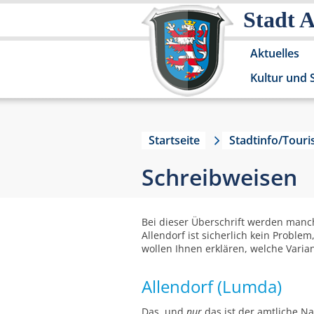
Stadt 
Aktuelles
Kultur und 
Startseite
Stadtinfo/Tour
Schreibweisen
Bei dieser Überschrift werden manc
Allendorf ist sicherlich kein Probl
wollen Ihnen erklären, welche Varia
Allendorf (Lumda)
Das, und
nur
das ist der amtliche Na