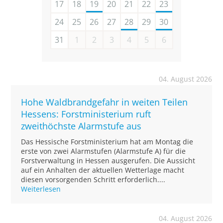
17
18
19
20
21
22
23
24
25
26
27
28
29
30
31
1
2
3
4
5
6
04. August 2026
Hohe Waldbrandgefahr in weiten Teilen
Hessens: Forstministerium ruft
zweithöchste Alarmstufe aus
Das Hessische Forstministerium hat am Montag die
erste von zwei Alarmstufen (Alarmstufe A) für die
Forstverwaltung in Hessen ausgerufen. Die Aussicht
auf ein Anhalten der aktuellen Wetterlage macht
diesen vorsorgenden Schritt erforderlich....
Weiterlesen
04. August 2026