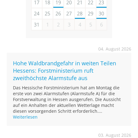
17
18
19
20
21
22
23
24
25
26
27
28
29
30
31
1
2
3
4
5
6
04. August 2026
Hohe Waldbrandgefahr in weiten Teilen
Hessens: Forstministerium ruft
zweithöchste Alarmstufe aus
Das Hessische Forstministerium hat am Montag die
erste von zwei Alarmstufen (Alarmstufe A) für die
Forstverwaltung in Hessen ausgerufen. Die Aussicht
auf ein Anhalten der aktuellen Wetterlage macht
diesen vorsorgenden Schritt erforderlich....
Weiterlesen
03. August 2026