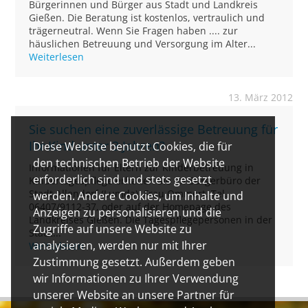
Bürgerinnen und Bürger aus Stadt und Landkreis
Gießen. Die Beratung ist kostenlos, vertraulich und
trägerneutral. Wenn Sie Fragen haben .... zur
häuslichen Betreuung und Versorgung im Alter...
Weiterlesen
13. März 2012
Sie suchen eine zuverlässige Betreuung für
Ihr Kind unter 3 Jahren?
Diese Website benutzt Cookies, die für
den technischen Betrieb der Website
Informationen für Eltern zur Kinderbetreuung in
erforderlich sind und stets gesetzt
Kindertagespflege erhalten Sie im Bürgerbüro der
Stadt Allendorf (Lumda), Frau Ommert, Tel.
werden. Andere Cookies, um Inhalte und
06407/9112-37, oder auf der Homepage des
Anzeigen zu personalisieren und die
Landkreises Gießen. Die Tagespflegepersonen in der
Zugriffe auf unsere Website zu
Stadt...
analysieren, werden nur mit Ihrer
Weiterlesen
Zustimmung gesetzt. Außerdem geben
wir Informationen zu Ihrer Verwendung
unserer Website an unsere Partner für