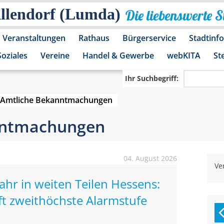
Allendorf (Lumda)
Die liebenswerte 
Veranstaltungen
Rathaus
Bürgerservice
Stadtinf
Soziales
Vereine
Handel & Gewerbe
webKITA
St
Ihr Suchbegriff:
Amtliche Bekanntmachungen
nntmachungen
04. August 2026
Ve
r in weiten Teilen Hessens:
ft zweithöchste Alarmstufe