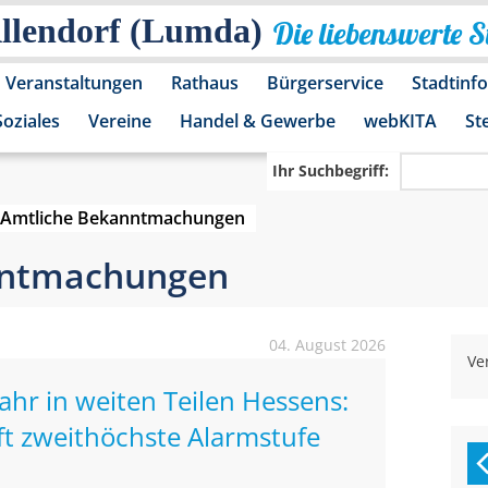
Allendorf (Lumda)
Die liebenswerte 
Veranstaltungen
Rathaus
Bürgerservice
Stadtinf
Soziales
Vereine
Handel & Gewerbe
webKITA
St
Ihr Suchbegriff:
Amtliche Bekanntmachungen
nntmachungen
04. August 2026
Ve
r in weiten Teilen Hessens:
ft zweithöchste Alarmstufe