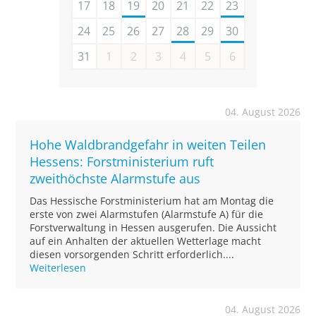
17
18
19
20
21
22
23
24
25
26
27
28
29
30
31
1
2
3
4
5
6
04. August 2026
Hohe Waldbrandgefahr in weiten Teilen
Hessens: Forstministerium ruft
zweithöchste Alarmstufe aus
Das Hessische Forstministerium hat am Montag die
erste von zwei Alarmstufen (Alarmstufe A) für die
Forstverwaltung in Hessen ausgerufen. Die Aussicht
auf ein Anhalten der aktuellen Wetterlage macht
diesen vorsorgenden Schritt erforderlich....
Weiterlesen
04. August 2026