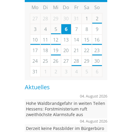
Mo
Di
Mi
Do
Fr
Sa
So
27
28
29
30
31
1
2
3
4
5
6
7
8
9
10
11
12
13
14
15
16
17
18
19
20
21
22
23
24
25
26
27
28
29
30
31
1
2
3
4
5
6
Aktuelles
04. August 2026
Hohe Waldbrandgefahr in weiten Teilen
Hessens: Forstministerium ruft
zweithöchste Alarmstufe aus
04. August 2026
Derzeit keine Passbilder im Bürgerbüro