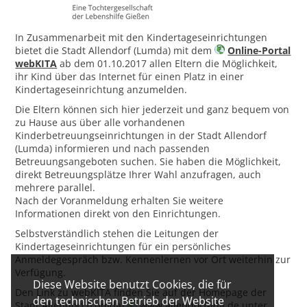
In Zusammenarbeit mit den Kindertageseinrichtungen
bietet die Stadt Allendorf (Lumda) mit dem
Online-Portal
webKITA
ab dem 01.10.2017 allen Eltern die Möglichkeit,
ihr Kind über das Internet für einen Platz in einer
Kindertageseinrichtung anzumelden.
Die Eltern können sich hier jederzeit und ganz bequem von
zu Hause aus über alle vorhandenen
Kinderbetreuungseinrichtungen in der Stadt Allendorf
(Lumda) informieren und nach passenden
Betreuungsangeboten suchen. Sie haben die Möglichkeit,
direkt Betreuungsplätze Ihrer Wahl anzufragen, auch
mehrere parallel.
Nach der Voranmeldung erhalten Sie weitere
Informationen direkt von den Einrichtungen.
Selbstverständlich stehen die Leitungen der
Kindertageseinrichtungen für ein persönliches
Anmeldegespräch bzw. Kennenlernen vor Ort weiterhin zur
Verfügung.
Diese Website benutzt Cookies, die für
Den Link zu webKITA finden Sie auf der Homepage der
den technischen Betrieb der Website
Stadt Allendorf (Lumda)
www.allendorf-lda.de
unter …