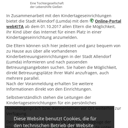
In Zusammenarbeit mit den Kindertageseinrichtungen
bietet die Stadt Allendorf (Lumda) mit dem
Online-Portal
webKITA
ab dem 01.10.2017 allen Eltern die Möglichkeit,
ihr Kind über das Internet für einen Platz in einer
Kindertageseinrichtung anzumelden.
Die Eltern können sich hier jederzeit und ganz bequem von
zu Hause aus über alle vorhandenen
Kinderbetreuungseinrichtungen in der Stadt Allendorf
(Lumda) informieren und nach passenden
Betreuungsangeboten suchen. Sie haben die Möglichkeit,
direkt Betreuungsplätze Ihrer Wahl anzufragen, auch
mehrere parallel.
Nach der Voranmeldung erhalten Sie weitere
Informationen direkt von den Einrichtungen.
Selbstverständlich stehen die Leitungen der
Kindertageseinrichtungen für ein persönliches
Anmeldegespräch bzw. Kennenlernen vor Ort weiterhin zur
Verfügung.
Diese Website benutzt Cookies, die für
Den Link zu webKITA finden Sie auf der Homepage der
den technischen Betrieb der Website
Stadt Allendorf (Lumda)
www.allendorf-lda.de
unter …