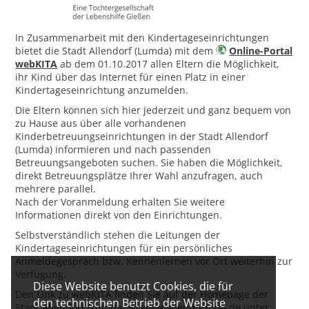
In Zusammenarbeit mit den Kindertageseinrichtungen
bietet die Stadt Allendorf (Lumda) mit dem
Online-Portal
webKITA
ab dem 01.10.2017 allen Eltern die Möglichkeit,
ihr Kind über das Internet für einen Platz in einer
Kindertageseinrichtung anzumelden.
Die Eltern können sich hier jederzeit und ganz bequem von
zu Hause aus über alle vorhandenen
Kinderbetreuungseinrichtungen in der Stadt Allendorf
(Lumda) informieren und nach passenden
Betreuungsangeboten suchen. Sie haben die Möglichkeit,
direkt Betreuungsplätze Ihrer Wahl anzufragen, auch
mehrere parallel.
Nach der Voranmeldung erhalten Sie weitere
Informationen direkt von den Einrichtungen.
Selbstverständlich stehen die Leitungen der
Kindertageseinrichtungen für ein persönliches
Anmeldegespräch bzw. Kennenlernen vor Ort weiterhin zur
Verfügung.
Diese Website benutzt Cookies, die für
Den Link zu webKITA finden Sie auf der Homepage der
den technischen Betrieb der Website
Stadt Allendorf (Lumda)
www.allendorf-lda.de
unter …