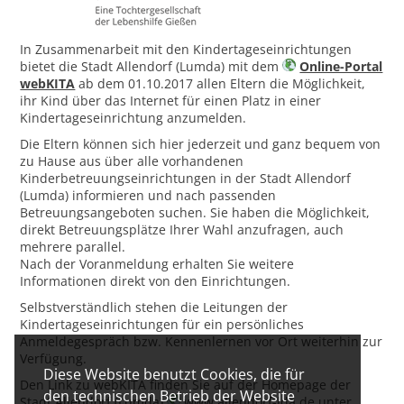
In Zusammenarbeit mit den Kindertageseinrichtungen
bietet die Stadt Allendorf (Lumda) mit dem
Online-Portal
webKITA
ab dem 01.10.2017 allen Eltern die Möglichkeit,
ihr Kind über das Internet für einen Platz in einer
Kindertageseinrichtung anzumelden.
Die Eltern können sich hier jederzeit und ganz bequem von
zu Hause aus über alle vorhandenen
Kinderbetreuungseinrichtungen in der Stadt Allendorf
(Lumda) informieren und nach passenden
Betreuungsangeboten suchen. Sie haben die Möglichkeit,
direkt Betreuungsplätze Ihrer Wahl anzufragen, auch
mehrere parallel.
Nach der Voranmeldung erhalten Sie weitere
Informationen direkt von den Einrichtungen.
Selbstverständlich stehen die Leitungen der
Kindertageseinrichtungen für ein persönliches
Anmeldegespräch bzw. Kennenlernen vor Ort weiterhin zur
Verfügung.
Diese Website benutzt Cookies, die für
Den Link zu webKITA finden Sie auf der Homepage der
den technischen Betrieb der Website
Stadt Allendorf (Lumda)
www.allendorf-lda.de
unter …