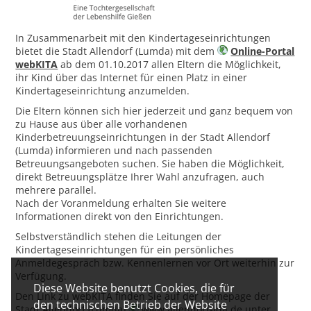
In Zusammenarbeit mit den Kindertageseinrichtungen
bietet die Stadt Allendorf (Lumda) mit dem
Online-Portal
webKITA
ab dem 01.10.2017 allen Eltern die Möglichkeit,
ihr Kind über das Internet für einen Platz in einer
Kindertageseinrichtung anzumelden.
Die Eltern können sich hier jederzeit und ganz bequem von
zu Hause aus über alle vorhandenen
Kinderbetreuungseinrichtungen in der Stadt Allendorf
(Lumda) informieren und nach passenden
Betreuungsangeboten suchen. Sie haben die Möglichkeit,
direkt Betreuungsplätze Ihrer Wahl anzufragen, auch
mehrere parallel.
Nach der Voranmeldung erhalten Sie weitere
Informationen direkt von den Einrichtungen.
Selbstverständlich stehen die Leitungen der
Kindertageseinrichtungen für ein persönliches
Anmeldegespräch bzw. Kennenlernen vor Ort weiterhin zur
Verfügung.
Diese Website benutzt Cookies, die für
Den Link zu webKITA finden Sie auf der Homepage der
den technischen Betrieb der Website
Stadt Allendorf (Lumda)
www.allendorf-lda.de
unter …