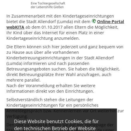
In Zusammenarbeit mit den Kindertageseinrichtungen
bietet die Stadt Allendorf (Lumda) mit dem
Online-Portal
webKITA
ab dem 01.10.2017 allen Eltern die Möglichkeit,
ihr Kind über das Internet für einen Platz in einer
Kindertageseinrichtung anzumelden.
Die Eltern können sich hier jederzeit und ganz bequem von
zu Hause aus über alle vorhandenen
Kinderbetreuungseinrichtungen in der Stadt Allendorf
(Lumda) informieren und nach passenden
Betreuungsangeboten suchen. Sie haben die Möglichkeit,
direkt Betreuungsplätze Ihrer Wahl anzufragen, auch
mehrere parallel.
Nach der Voranmeldung erhalten Sie weitere
Informationen direkt von den Einrichtungen.
Selbstverständlich stehen die Leitungen der
Kindertageseinrichtungen für ein persönliches
Anmeldegespräch bzw. Kennenlernen vor Ort weiterhin zur
Verfügung.
Diese Website benutzt Cookies, die für
Den Link zu webKITA finden Sie auf der Homepage der
den technischen Betrieb der Website
Stadt Allendorf (Lumda)
www.allendorf-lda.de
unter …