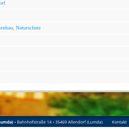
orf
zenbau, Naturschutz
(Lumda)
• Bahnhofstraße 14 • 35469 Allendorf (Lumda)
Kontakt