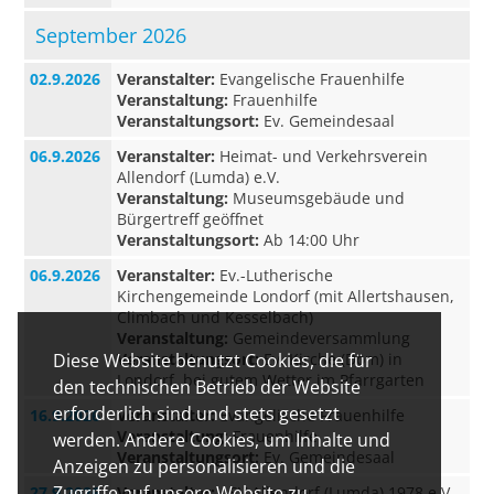
September 2026
02.9.2026
Veranstalter:
Evangelische Frauenhilfe
Veranstaltung:
Frauenhilfe
Veranstaltungsort:
Ev. Gemeindesaal
06.9.2026
Veranstalter:
Heimat- und Verkehrsverein
Allendorf (Lumda) e.V.
Veranstaltung:
Museumsgebäude und
Bürgertreff geöffnet
Veranstaltungsort:
Ab 14:00 Uhr
06.9.2026
Veranstalter:
Ev.-Lutherische
Kirchengemeinde Londorf (mit Allertshausen,
Climbach und Kesselbach)
Veranstaltung:
Gemeindeversammlung
Veranstaltungsort:
Ev. Kirche (Dom) in
Diese Website benutzt Cookies, die für
Londorf, bei gutem Wetter im Pfarrgarten
den technischen Betrieb der Website
erforderlich sind und stets gesetzt
16.9.2026
Veranstalter:
Evangelische Frauenhilfe
Veranstaltung:
Frauenhilfe
werden. Andere Cookies, um Inhalte und
Veranstaltungsort:
Ev. Gemeindesaal
Anzeigen zu personalisieren und die
Zugriffe auf unsere Website zu
27.9.2026
Veranstalter:
ASV Allendorf (Lumda) 1978 e.V.