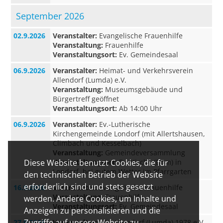
September 2026
02.9.2026
Veranstalter:
Evangelische Frauenhilfe
Veranstaltung:
Frauenhilfe
Veranstaltungsort:
Ev. Gemeindesaal
06.9.2026
Veranstalter:
Heimat- und Verkehrsverein
Allendorf (Lumda) e.V.
Veranstaltung:
Museumsgebäude und
Bürgertreff geöffnet
Veranstaltungsort:
Ab 14:00 Uhr
06.9.2026
Veranstalter:
Ev.-Lutherische
Kirchengemeinde Londorf (mit Allertshausen,
Climbach und Kesselbach)
Veranstaltung:
Gemeindeversammlung
Veranstaltungsort:
Ev. Kirche (Dom) in
Diese Website benutzt Cookies, die für
Londorf, bei gutem Wetter im Pfarrgarten
den technischen Betrieb der Website
erforderlich sind und stets gesetzt
16.9.2026
Veranstalter:
Evangelische Frauenhilfe
Veranstaltung:
Frauenhilfe
werden. Andere Cookies, um Inhalte und
Veranstaltungsort:
Ev. Gemeindesaal
Anzeigen zu personalisieren und die
Zugriffe auf unsere Website zu
27.9.2026
Veranstalter:
ASV Allendorf (Lumda) 1978 e.V.