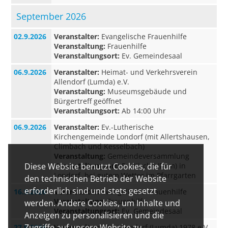
September 2026
02.9.2026
Veranstalter:
Evangelische Frauenhilfe
Veranstaltung:
Frauenhilfe
Veranstaltungsort:
Ev. Gemeindesaal
06.9.2026
Veranstalter:
Heimat- und Verkehrsverein
Allendorf (Lumda) e.V.
Veranstaltung:
Museumsgebäude und
Bürgertreff geöffnet
Veranstaltungsort:
Ab 14:00 Uhr
06.9.2026
Veranstalter:
Ev.-Lutherische
Kirchengemeinde Londorf (mit Allertshausen,
Climbach und Kesselbach)
Veranstaltung:
Gemeindeversammlung
Veranstaltungsort:
Ev. Kirche (Dom) in
Diese Website benutzt Cookies, die für
Londorf, bei gutem Wetter im Pfarrgarten
den technischen Betrieb der Website
erforderlich sind und stets gesetzt
16.9.2026
Veranstalter:
Evangelische Frauenhilfe
Veranstaltung:
Frauenhilfe
werden. Andere Cookies, um Inhalte und
Veranstaltungsort:
Ev. Gemeindesaal
Anzeigen zu personalisieren und die
Zugriffe auf unsere Website zu
27.9.2026
Veranstalter:
ASV Allendorf (Lumda) 1978 e.V.