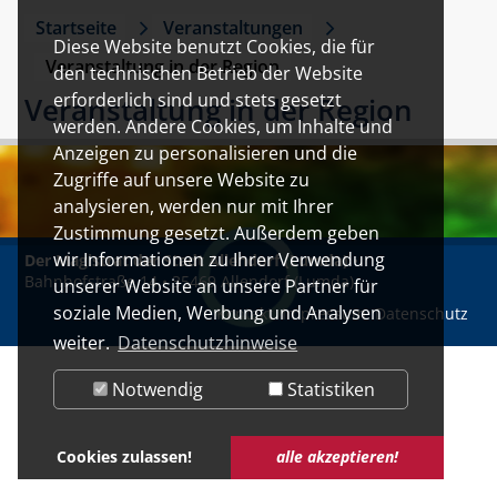
Startseite
Veranstaltungen
Diese Website benutzt Cookies, die für
Veranstaltung in der Region
den technischen Betrieb der Website
erforderlich sind und stets gesetzt
Veranstaltung in der Region
werden. Andere Cookies, um Inhalte und
Anzeigen zu personalisieren und die
Zugriffe auf unsere Website zu
analysieren, werden nur mit Ihrer
Zustimmung gesetzt. Außerdem geben
wir Informationen zu Ihrer Verwendung
Der Magistrat der Stadt Allendorf (Lumda)
•
Bahnhofstraße 14 • 35469 Allendorf (Lumda)
unserer Website an unsere Partner für
soziale Medien, Werbung und Analysen
Kontakt
Impressum
Datenschutz
weiter.
Datenschutzhinweise
Notwendig
Statistiken
Cookies zulassen!
alle akzeptieren!