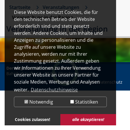
Startseite
Veranstaltungen
Diese Website benutzt Cookies, die für
Veranstaltung in der Region
den technischen Betrieb der Website
erforderlich sind und stets gesetzt
Veranstaltung in der Region
werden. Andere Cookies, um Inhalte und
Anzeigen zu personalisieren und die
Zugriffe auf unsere Website zu
analysieren, werden nur mit Ihrer
Zustimmung gesetzt. Außerdem geben
wir Informationen zu Ihrer Verwendung
Der Magistrat der Stadt Allendorf (Lumda)
•
Bahnhofstraße 14 • 35469 Allendorf (Lumda)
unserer Website an unsere Partner für
soziale Medien, Werbung und Analysen
Kontakt
Impressum
Datenschutz
weiter.
Datenschutzhinweise
Notwendig
Statistiken
Cookies zulassen!
alle akzeptieren!