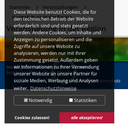
Startseite
Veranstaltungen
Diese Website benutzt Cookies, die für
Veranstaltung in der Region
den technischen Betrieb der Website
erforderlich sind und stets gesetzt
Veranstaltung in der Region
werden. Andere Cookies, um Inhalte und
Anzeigen zu personalisieren und die
Zugriffe auf unsere Website zu
analysieren, werden nur mit Ihrer
Zustimmung gesetzt. Außerdem geben
wir Informationen zu Ihrer Verwendung
Der Magistrat der Stadt Allendorf (Lumda)
•
Bahnhofstraße 14 • 35469 Allendorf (Lumda)
unserer Website an unsere Partner für
soziale Medien, Werbung und Analysen
Kontakt
Impressum
Datenschutz
weiter.
Datenschutzhinweise
Notwendig
Statistiken
Cookies zulassen!
alle akzeptieren!