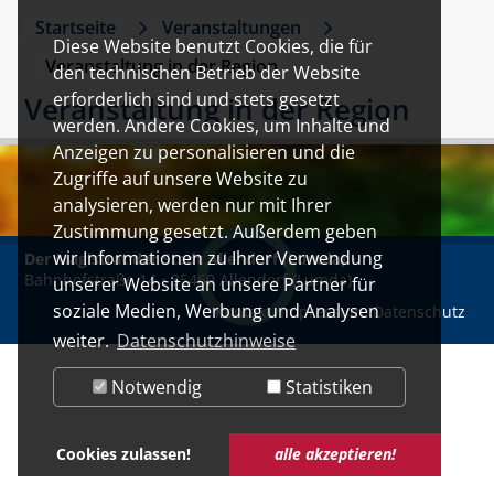
Startseite
Veranstaltungen
Diese Website benutzt Cookies, die für
Veranstaltung in der Region
den technischen Betrieb der Website
erforderlich sind und stets gesetzt
Veranstaltung in der Region
werden. Andere Cookies, um Inhalte und
Anzeigen zu personalisieren und die
Zugriffe auf unsere Website zu
analysieren, werden nur mit Ihrer
Zustimmung gesetzt. Außerdem geben
wir Informationen zu Ihrer Verwendung
Der Magistrat der Stadt Allendorf (Lumda)
•
Bahnhofstraße 14 • 35469 Allendorf (Lumda)
unserer Website an unsere Partner für
soziale Medien, Werbung und Analysen
Kontakt
Impressum
Datenschutz
weiter.
Datenschutzhinweise
Notwendig
Statistiken
Cookies zulassen!
alle akzeptieren!