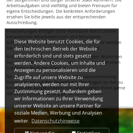
Arbeitsaufgaben sind vielfältig und bieten Freiraum für
eigene Entscheidungen. Die konkreten Anforderungen
ersehen Sie bitte jeweils aus der entsprechenden
Ausschreibung.
Einarbeitungen erfolgen stets individuell durch unsere
kompetenten Mitarbeiterinnen und Mitarbeiter.
Diese Website benutzt Cookies, die für
Schwerbehinderte Bewerberinnen und Bewerber werden
bei gleicher Eignung besonders berücksichtigt.
den technischen Betrieb der Website
erforderlich sind und stets gesetzt
Bitte senden Sie uns keine Originalunterlagen. Wünschen
Sie eine Rückgabe Ihrer Unterlagen, legen Sie bitte einen
werden. Andere Cookies, um Inhalte und
frankierten Rückumschlag bei.
Anzeigen zu personalisieren und die
Bei Interesse an einer konkreten Stellenausschreibung,
Zugriffe auf unsere Website zu
freuen wir uns auf Ihre Bewerbung. Ihre Fragen zu den zu
analysieren, werden nur mit Ihrer
besetzenden Aufgabenbereichen beantworten Ihnen gerne
Zustimmung gesetzt. Außerdem geben
die in der Veröffentlichung genannten Personen.
wir Informationen zu Ihrer Verwendung
unserer Website an unsere Partner für
soziale Medien, Werbung und Analysen
weiter.
Datenschutzhinweise