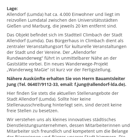
Lage:
Allendorf (Lumda) hat ca. 4.000 Einwohner und liegt im
reizvollen Lumdatal zwischen den Universitätsstädten
Gießen und Marburg, die jeweils 20 km entfernt sind.
Das Objekt befindet sich im Stadtteil Climbach der Stadt
Allendorf (Lumda). Das Bürgerhaus in Climbach dient als
zentraler Veranstaltungsort für kulturelle Veranstaltungen
der Stadt und der Vereine. Der „Allendorfer
Rundwanderweg“ führt in unmittelbarer Nähe an der
Gaststätte vorbei. Ein neues Wanderwege-Projekt
„Wanderweg MaGie“ ist kurz vor der Fertigstellung.
Nähere Auskünfte erhalten Sie von Herrn Bauamtsleiter
Jung (Tel. 06407/9112-33, email: f.jung@allendorf-lda.de).
Hier finden Sie stets die aktuellen Stellenangebote der
Stadt Allendorf (Lumda). Sollte hier keine
Stellenausschreibung hinterlegt sein, sind derzeit keine
freie Stellen zu besetzen.
Wir verstehen uns als kleines innovatives städtisches
Dienstleistungsunternehmen, dessen Mitarbeiterinnen und
Mitarbeiter sich freundlich und kompetent um die Belange
der Bürgerinnen und Bürger unserer Stadt kümmern. Die