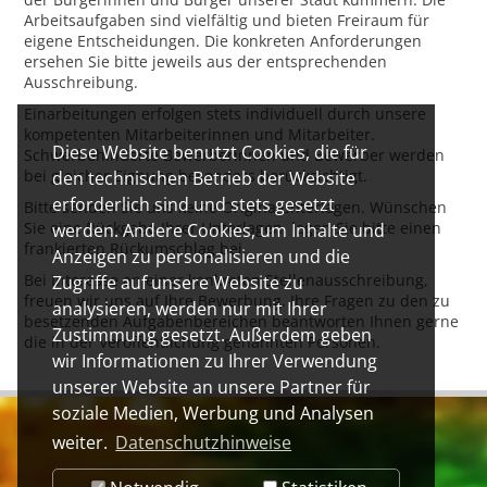
Arbeitsaufgaben sind vielfältig und bieten Freiraum für
eigene Entscheidungen. Die konkreten Anforderungen
ersehen Sie bitte jeweils aus der entsprechenden
Ausschreibung.
Einarbeitungen erfolgen stets individuell durch unsere
kompetenten Mitarbeiterinnen und Mitarbeiter.
Diese Website benutzt Cookies, die für
Schwerbehinderte Bewerberinnen und Bewerber werden
bei gleicher Eignung besonders berücksichtigt.
den technischen Betrieb der Website
erforderlich sind und stets gesetzt
Bitte senden Sie uns keine Originalunterlagen. Wünschen
Sie eine Rückgabe Ihrer Unterlagen, legen Sie bitte einen
werden. Andere Cookies, um Inhalte und
frankierten Rückumschlag bei.
Anzeigen zu personalisieren und die
Bei Interesse an einer konkreten Stellenausschreibung,
Zugriffe auf unsere Website zu
freuen wir uns auf Ihre Bewerbung. Ihre Fragen zu den zu
analysieren, werden nur mit Ihrer
besetzenden Aufgabenbereichen beantworten Ihnen gerne
Zustimmung gesetzt. Außerdem geben
die in der Veröffentlichung genannten Personen.
wir Informationen zu Ihrer Verwendung
unserer Website an unsere Partner für
soziale Medien, Werbung und Analysen
weiter.
Datenschutzhinweise