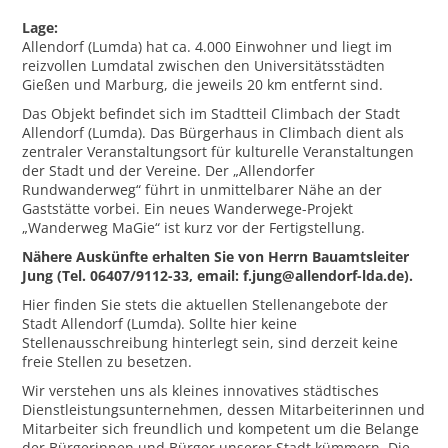
Lage:
Allendorf (Lumda) hat ca. 4.000 Einwohner und liegt im
reizvollen Lumdatal zwischen den Universitätsstädten
Gießen und Marburg, die jeweils 20 km entfernt sind.
Das Objekt befindet sich im Stadtteil Climbach der Stadt
Allendorf (Lumda). Das Bürgerhaus in Climbach dient als
zentraler Veranstaltungsort für kulturelle Veranstaltungen
der Stadt und der Vereine. Der „Allendorfer
Rundwanderweg“ führt in unmittelbarer Nähe an der
Gaststätte vorbei. Ein neues Wanderwege-Projekt
„Wanderweg MaGie“ ist kurz vor der Fertigstellung.
Nähere Auskünfte erhalten Sie von Herrn Bauamtsleiter
Jung (Tel. 06407/9112-33, email: f.jung@allendorf-lda.de).
Hier finden Sie stets die aktuellen Stellenangebote der
Stadt Allendorf (Lumda). Sollte hier keine
Stellenausschreibung hinterlegt sein, sind derzeit keine
freie Stellen zu besetzen.
Wir verstehen uns als kleines innovatives städtisches
Dienstleistungsunternehmen, dessen Mitarbeiterinnen und
Mitarbeiter sich freundlich und kompetent um die Belange
der Bürgerinnen und Bürger unserer Stadt kümmern. Die