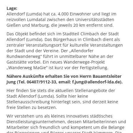
Lage:
Allendorf (Lumda) hat ca. 4.000 Einwohner und liegt im
reizvollen Lumdatal zwischen den Universitätsstädten
Gießen und Marburg, die jeweils 20 km entfernt sind.
Das Objekt befindet sich im Stadtteil Climbach der Stadt
Allendorf (Lumda). Das Bürgerhaus in Climbach dient als
zentraler Veranstaltungsort für kulturelle Veranstaltungen
der Stadt und der Vereine. Der „Allendorfer
Rundwanderweg“ führt in unmittelbarer Nähe an der
Gaststätte vorbei. Ein neues Wanderwege-Projekt
„Wanderweg MaGie“ ist kurz vor der Fertigstellung.
Nähere Auskünfte erhalten Sie von Herrn Bauamtsleiter
Jung (Tel. 06407/9112-33, email: f.jung@allendorf-lda.de).
Hier finden Sie stets die aktuellen Stellenangebote der
Stadt Allendorf (Lumda). Sollte hier keine
Stellenausschreibung hinterlegt sein, sind derzeit keine
freie Stellen zu besetzen.
Wir verstehen uns als kleines innovatives städtisches
Dienstleistungsunternehmen, dessen Mitarbeiterinnen und
Mitarbeiter sich freundlich und kompetent um die Belange
der Bürgerinnen und Bürger unserer Stadt kümmern. Die