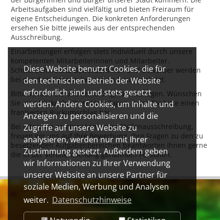
Arbeitsaufgaben sind vielfältig und bieten Freiraum für
eigene Entscheidungen. Die konkreten Anforderungen
ersehen Sie bitte jeweils aus der entsprechenden
Ausschreibung.
Einarbeitungen erfolgen stets individuell durch unsere
kompetenten Mitarbeiterinnen und Mitarbeiter.
Diese Website benutzt Cookies, die für
Schwerbehinderte Bewerberinnen und Bewerber werden
bei gleicher Eignung besonders berücksichtigt.
den technischen Betrieb der Website
erforderlich sind und stets gesetzt
Bitte senden Sie uns keine Originalunterlagen. Wünschen
Sie eine Rückgabe Ihrer Unterlagen, legen Sie bitte einen
werden. Andere Cookies, um Inhalte und
frankierten Rückumschlag bei.
Anzeigen zu personalisieren und die
Bei Interesse an einer konkreten Stellenausschreibung,
Zugriffe auf unsere Website zu
freuen wir uns auf Ihre Bewerbung. Ihre Fragen zu den zu
analysieren, werden nur mit Ihrer
besetzenden Aufgabenbereichen beantworten Ihnen gerne
Zustimmung gesetzt. Außerdem geben
die in der Veröffentlichung genannten Personen.
wir Informationen zu Ihrer Verwendung
unserer Website an unsere Partner für
soziale Medien, Werbung und Analysen
weiter.
Datenschutzhinweise