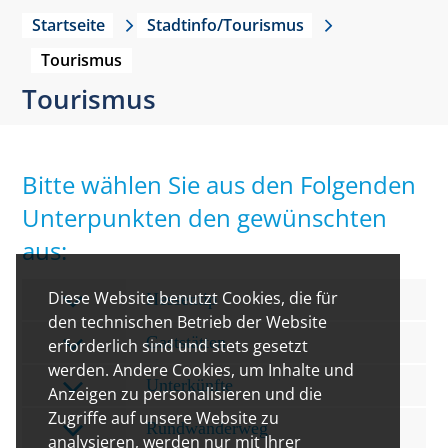
Startseite
Stadtinfo/Tourismus
Tourismus
Tourismus
Bitte wählen Sie aus den Folgenden
Unterpunkten den gewünschten
aus:
Diese Website benutzt Cookies, die für
Hessentip
den technischen Betrieb der Website
Gaststätten
erforderlich sind und stets gesetzt
werden. Andere Cookies, um Inhalte und
Unterkünfte
Anzeigen zu personalisieren und die
Zugriffe auf unsere Website zu
Rundwanderweg
analysieren, werden nur mit Ihrer