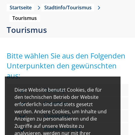
Startseite
Stadtinfo/Tourismus
Tourismus
Tourismus
Bitte wählen Sie aus den Folgenden
Unterpunkten den gewünschten
aus:
Diese Website benutzt Cookies, die für
Hessentip
den technischen Betrieb der Website
Gaststätten
erforderlich sind und stets gesetzt
werden. Andere Cookies, um Inhalte und
Unterkünfte
Anzeigen zu personalisieren und die
Zugriffe auf unsere Website zu
Rundwanderweg
analysieren, werden nur mit Ihrer