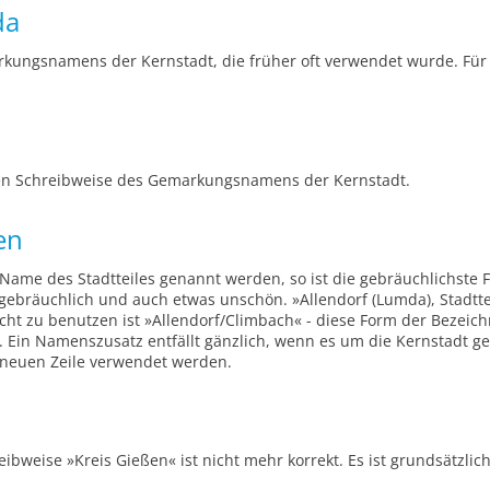
da
kungsnamens der Kernstadt, die früher oft verwendet wurde. Für d
en Schreibweise des Gemarkungsnamens der Kernstadt.
en
Name des Stadtteiles genannt werden, so ist die gebräuchlichste 
gebräuchlich und auch etwas unschön. »Allendorf (Lumda), Stadtteil
cht zu benutzen ist »Allendorf/Climbach« - diese Form der Bezeichn
 Ein Namenszusatz entfällt gänzlich, wenn es um die Kernstadt ge
er neuen Zeile verwendet werden.
ibweise »Kreis Gießen« ist nicht mehr korrekt. Es ist grundsätzli