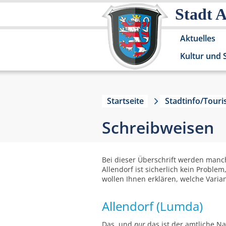
Stadt 
Aktuelles
Kultur und 
Startseite
Stadtinfo/Tour
Schreibweisen
Bei dieser Überschrift werden manc
Allendorf ist sicherlich kein Probl
wollen Ihnen erklären, welche Varia
Allendorf (Lumda)
Das, und
nur
das ist der amtliche Na