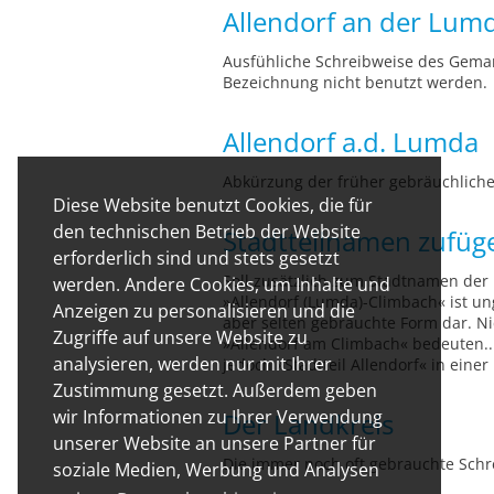
Allendorf an der Lum
Ausfühliche Schreibweise des Gemar
Bezeichnung nicht benutzt werden.
Allendorf a.d. Lumda
Abkürzung der früher gebräuchlich
Diese Website benutzt Cookies, die für
den technischen Betrieb der Website
Stadtteilnamen zufüg
erforderlich sind und stets gesetzt
Soll zusätzlich zum Stadtnamen der 
werden. Andere Cookies, um Inhalte und
»Allendorf (Lumda)-Climbach« ist un
Anzeigen zu personalisieren und die
aber selten gebrauchte Form dar. Ni
Zugriffe auf unsere Website zu
»Allendorf am Climbach« bedeuten...
analysieren, werden nur mit Ihrer
jedoch »Stadtteil Allendorf« in ein
Zustimmung gesetzt. Außerdem geben
wir Informationen zu Ihrer Verwendung
Der Landkreis
unserer Website an unsere Partner für
Die immer noch oft gebrauchte Schre
soziale Medien, Werbung und Analysen