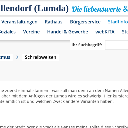
Allendorf (Lumda)
Die liebenswerte 
Veranstaltungen
Rathaus
Bürgerservice
Stadtinf
Soziales
Vereine
Handel & Gewerbe
webKITA
St
Ihr Suchbegriff:
ismus
Schreibweisen
he zuerst einmal staunen - was soll man denn an dem Namen Allen
em, aber mit dem Anfügen der Lumda wird es schwierig. Hier kursier
nte amtlich ist und welchen Zweck andere Varianten haben.
me der Stadt. Wer die Stadt als Ganzes meint, sollte diese Schrei